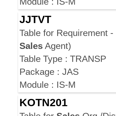
Module : IS-M
JJTVT
Table for Requirement -
Sales
Agent)
Table Type : TRANSP
Package : JAS
Module : IS-M
KOTN201
Table for
Sales
Org./Dis