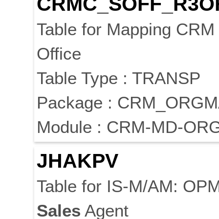
CRMC_SOFF_R3O
Table for Mapping CR
Office
Table Type : TRANSP
Package : CRM_ORG
Module : CRM-MD-OR
JHAKPV
Table for IS-M/AM: OP
Sales
Agent