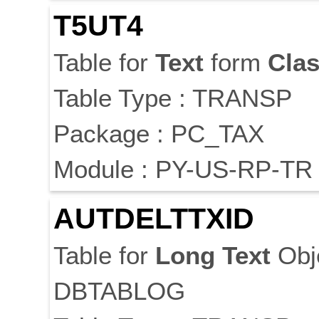
T5UT4
Table for
Text
form
Cla
Table Type : TRANSP
Package : PC_TAX
Module : PY-US-RP-TR
AUTDELTTXID
Table for
Long
Text
Obj
DBTABLOG