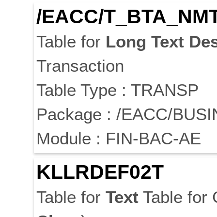
/EACC/T_BTA_NM
Table for
Long
Text
Des
Transaction
Table Type : TRANSP
Package : /EACC/BU
Module : FIN-BAC-AE
KLLRDEF02T
Table for
Text
Table for 